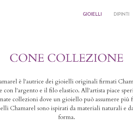
GIOIELLI
DIPINTI
CONE COLLEZIONE
hamarel
è
l'autrice dei
gioielli originali firmati Cham
con l'argento e il filo
elastico. All'artista piace sp
 nate collezioni
dove un gioiello pu
ò
assumere pi
ù
f
elli
Chamarel sono ispirati da materiali naturali e d
forma.