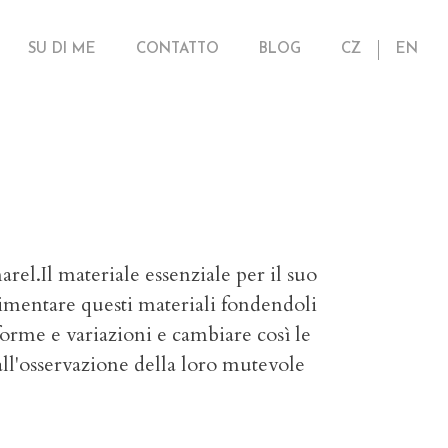
SU DI ME
CONTATTO
BLOG
CZ
EN
arel.
Il materiale essenziale
per il
suo
erimentare questi materiali
fondendoli
orme e variazioni e
cambiare cos
ì
le
all'osservazione
della loro mutevole