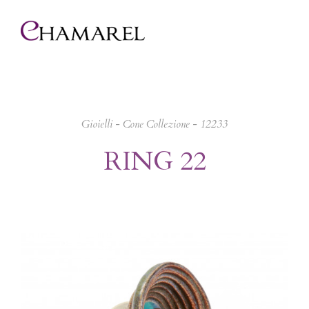
Gioielli
-
Cone Collezione
- 12233
RING 22