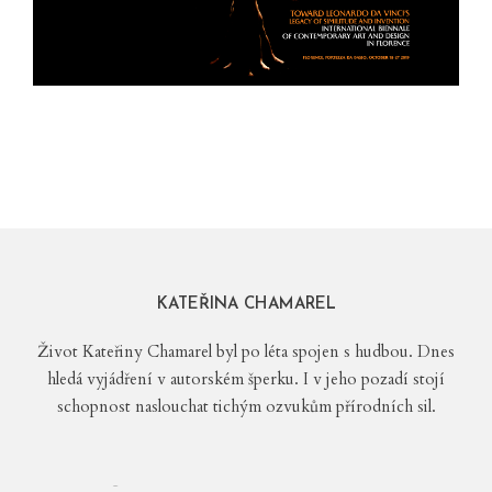
KATEŘINA CHAMAREL
Život Kateřiny Chamarel byl po léta spojen s hudbou. Dnes
hledá vyjádření v autorském šperku. I v jeho pozadí stojí
schopnost naslouchat tichým ozvukům přírodních sil.